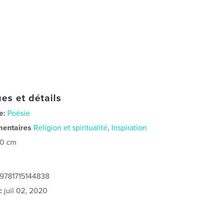
es et détails
e:
Poésie
mentaires
Religion et spiritualité
,
Inspiration
20 cm
 9781715144838
:
juil 02, 2020