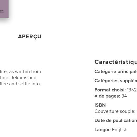
APERÇU
Caractéristiqu
ife, as written from
Catégorie principal
ntine. Jekums and
Catégories supplé
fee and settle into
Format choisi:
13×
# de pages:
34
ISBN
Couverture souple:
Date de publication
Langue
English