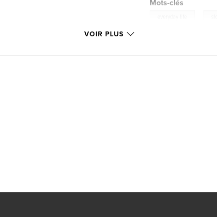
Mots-clés
,
everyday life
sl
VOIR PLUS