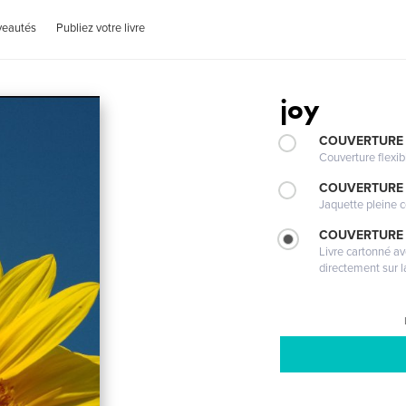
veautés
Publiez votre livre
joy
COUVERTURE
Couverture flexib
COUVERTURE 
Jaquette pleine c
COUVERTURE 
Livre cartonné a
directement sur l