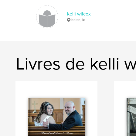
kelli wilcox
boise, id
Livres de kelli w