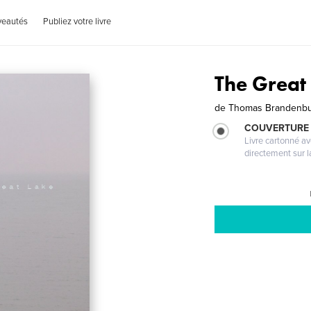
veautés
Publiez votre livre
The Great
de
Thomas Brandenb
COUVERTURE 
Livre cartonné a
directement sur l