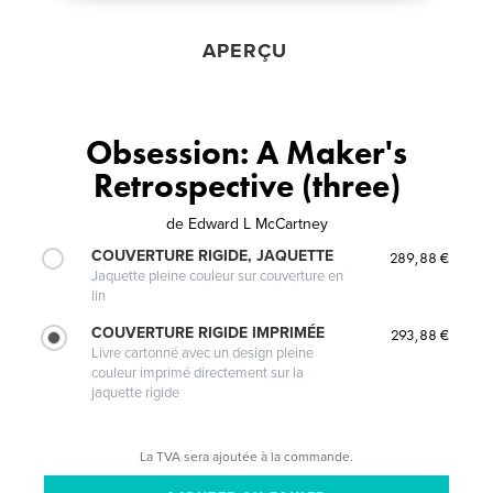
APERÇU
Obsession: A Maker's
Retrospective (three)
de
Edward L McCartney
COUVERTURE RIGIDE, JAQUETTE
289,88 €
Jaquette pleine couleur sur couverture en
lin
COUVERTURE RIGIDE IMPRIMÉE
293,88 €
Livre cartonné avec un design pleine
couleur imprimé directement sur la
jaquette rigide
La TVA sera ajoutée à la commande.