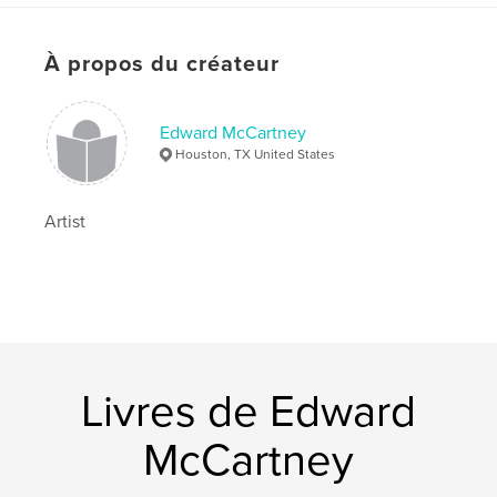
Format choisi:
Grand carré, 30×30 cm
# de pages:
438
Date de publication:
avril 27, 2020
À propos du créateur
Langue
English
Mots-clés
Edward McCartney
Houston, TX United States
,
,
,
,
silver
color
assemblage
collage
,
jewelry
art
Artist
Livres de Edward
McCartney