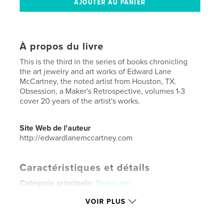
À propos du livre
This is the third in the series of books chronicling
the art jewelry and art works of Edward Lane
McCartney, the noted artist from Houston, TX.
Obsession, a Maker's Retrospective, volumes 1-3
cover 20 years of the artist's works.
Site Web de l'auteur
http://edwardlanemccartney.com
Caractéristiques et détails
Catégorie principale:
Beaux-arts
Catégories supplémentaires
Catalogues
,
Livres
VOIR PLUS
d'art et de photographie