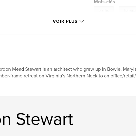
Mots-clés
,
pranks
homeco
VOIR PLUS
rdon Mead Stewart is an architect who grew up in Bowie, Maryla
mber-frame retreat on Virginia’s Northern Neck to an office/retail
on Stewart