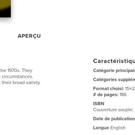
APERÇU
Caractéristiqu
 the 1970s. They
Catégorie principal
l circumstances.
Catégories supplé
their broad variety
Format choisi:
15×
# de pages:
186
ISBN
Couverture souple:
Date de publication
Langue
English