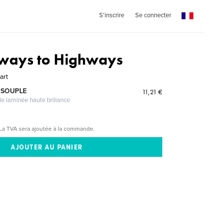
S'inscrire
Se connecter
lways to Highways
art
 SOUPLE
11,21 €
le laminée haute brillance
La TVA sera ajoutée à la commande.