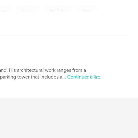
,
,
,
ming
Explorer
High School
Bowie
nd. His architectural work ranges from a
/parking tower that includes a...
Continuer à lire