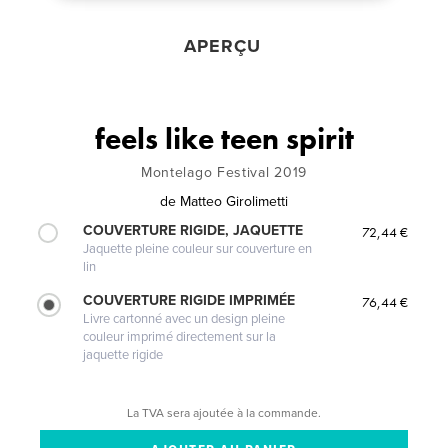
APERÇU
feels like teen spirit
Montelago Festival 2019
de
Matteo Girolimetti
COUVERTURE RIGIDE, JAQUETTE
72,44 €
Jaquette pleine couleur sur couverture en
lin
COUVERTURE RIGIDE IMPRIMÉE
76,44 €
Livre cartonné avec un design pleine
couleur imprimé directement sur la
jaquette rigide
La TVA sera ajoutée à la commande.