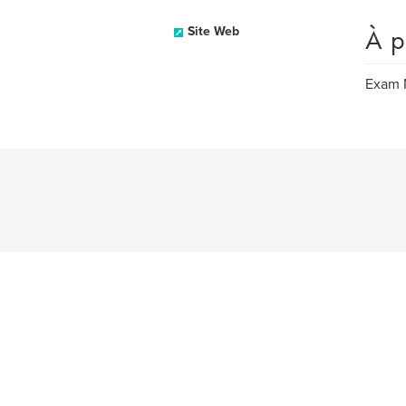
À p
Site Web
Exam M