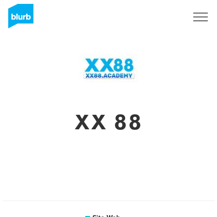
S'inscrire
XX 88