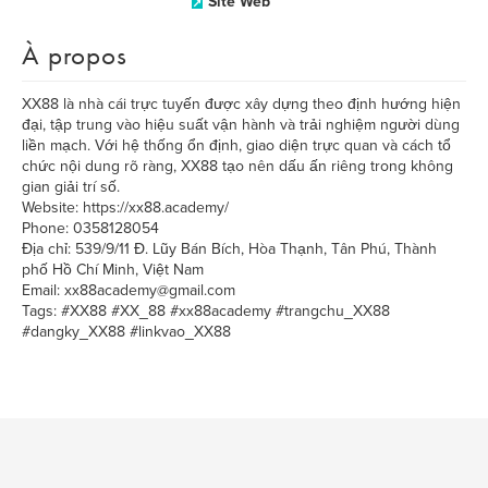
Site Web
À propos
XX88 là nhà cái trực tuyến được xây dựng theo định hướng hiện
đại, tập trung vào hiệu suất vận hành và trải nghiệm người dùng
liền mạch. Với hệ thống ổn định, giao diện trực quan và cách tổ
chức nội dung rõ ràng, XX88 tạo nên dấu ấn riêng trong không
gian giải trí số.
Website: https://xx88.academy/
Phone: 0358128054
Địa chỉ: 539/9/11 Đ. Lũy Bán Bích, Hòa Thạnh, Tân Phú, Thành
phố Hồ Chí Minh, Việt Nam
Email: xx88academy@gmail.com
Tags: #XX88 #XX_88 #xx88academy #trangchu_XX88
#dangky_XX88 #linkvao_XX88