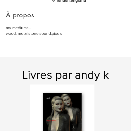
london,england
À propos
my mediums--
wood, metal,stone,sound,pixels
Livres par andy k