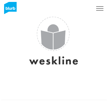
S'inscrire
weskline