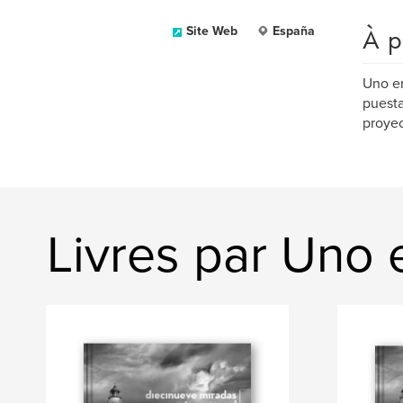
À p
Site Web
España
Uno en
puesta
proyec
Livres par Uno e