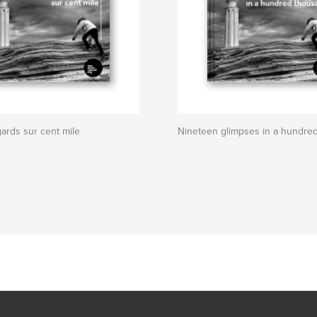
gards sur cent mile
Nineteen glimpses in a hundre