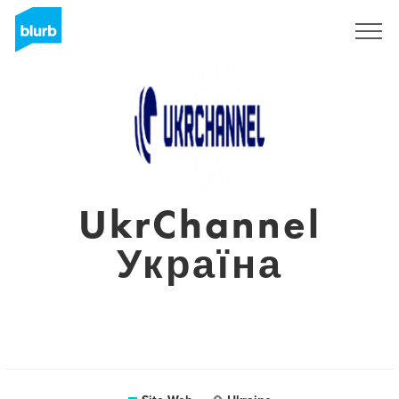
S'inscrire
UkrChannel
Україна