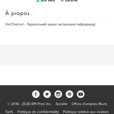
Site Web
Ukraine
À propos
UkrChannel - Український канал актуальної інформації
© 2016 - 2026 RPI Print, Inc.
Société
Offres d’emplois Blurb
Tarifs
Politique de confidentialité
Politique relative aux cookies