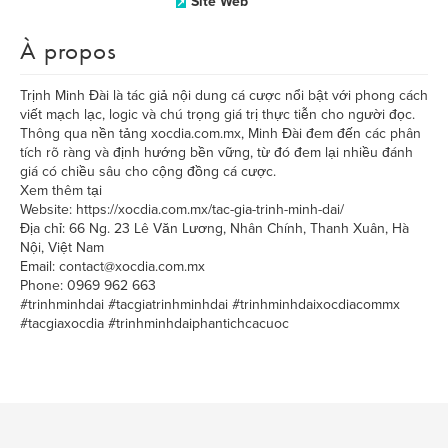
Site Web
À propos
Trịnh Minh Đài là tác giả nội dung cá cược nổi bật với phong cách
viết mạch lạc, logic và chú trọng giá trị thực tiễn cho người đọc.
Thông qua nền tảng xocdia.com.mx, Minh Đài đem đến các phân
tích rõ ràng và định hướng bền vững, từ đó đem lại nhiều đánh
giá có chiều sâu cho cộng đồng cá cược.
Xem thêm tại
Website: https://xocdia.com.mx/tac-gia-trinh-minh-dai/
Địa chỉ: 66 Ng. 23 Lê Văn Lương, Nhân Chính, Thanh Xuân, Hà
Nội, Việt Nam
Email: contact@xocdia.com.mx
Phone: 0969 962 663
#trinhminhdai #tacgiatrinhminhdai #trinhminhdaixocdiacommx
#tacgiaxocdia #trinhminhdaiphantichcacuoc