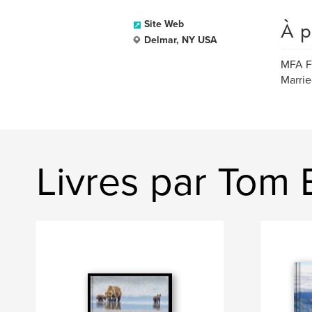
À p
Site Web
Delmar, NY USA
MFA Fi
Marrie
Livres par Tom 