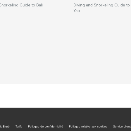
Snorkeling Guide to Bali
Diving and Snorkeling Guide to
Yap
is Blurb
Tarifs
Politique de confidentialité
Politique relative aux cookies
Service client