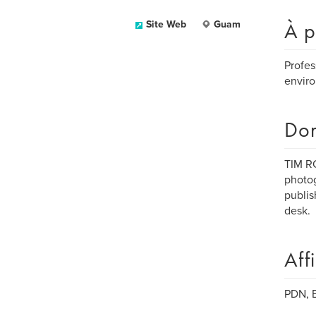
À p
Site Web
Guam
Profes
envir
Dom
TIM RO
photog
publis
desk.
Aff
PDN, E