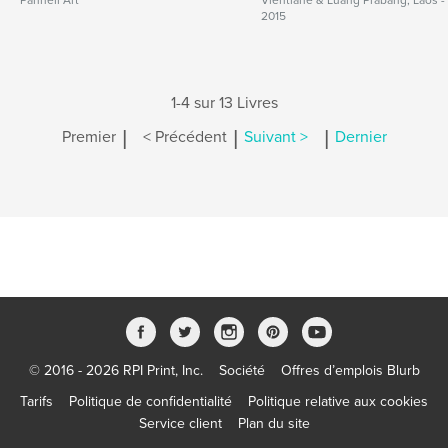
Pannell Art
Vientiane & Luang Prabang, Laos -
2015
1-4 sur 13 Livres
|
|
|
Premier
< Précédent
Suivant >
Dernier
© 2016 - 2026 RPI Print, Inc.
Société
Offres d’emplois Blurb
Tarifs
Politique de confidentialité
Politique relative aux cookies
Service client
Plan du site