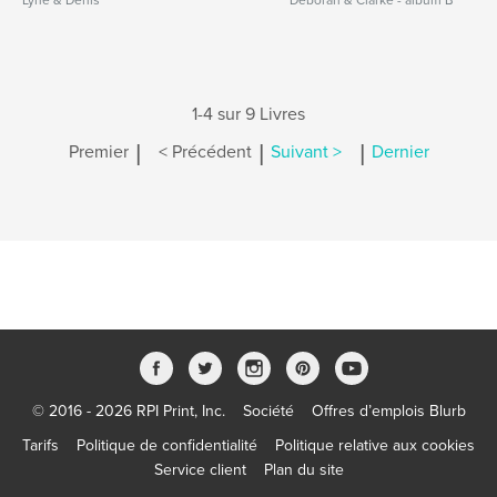
Lyne & Denis
Deborah & Clarke - album B
1-4 sur 9 Livres
|
|
|
Premier
< Précédent
Suivant >
Dernier
© 2016 - 2026 RPI Print, Inc.
Société
Offres d’emplois Blurb
Tarifs
Politique de confidentialité
Politique relative aux cookies
Service client
Plan du site