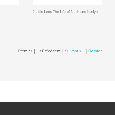
2 Little Leos The Life of Noah and Kaelyn
|
|
|
Premier
< Précédent
Suivant >
Dernier