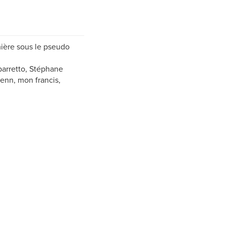
mière sous le pseudo
 barretto, Stéphane
fenn, mon francis,