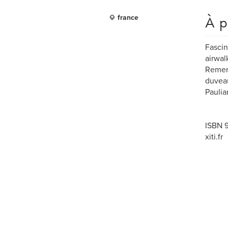
À p
france
Fascin
airwal
Remerc
duveau
Paulia
ISBN 
xiti.fr