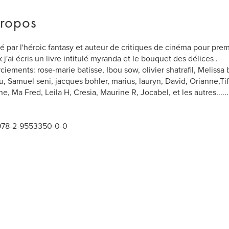
ropos
é par l'héroic fantasy et auteur de critiques de cinéma pour pre
k j'ai écris un livre intitulé myranda et le bouquet des délices .
iements: rose-marie batisse, Ibou sow, olivier shatrafil, Melissa
, Samuel seni, jacques bohler, marius, lauryn, David, Orianne,Ti
ne, Ma Fred, Leila H, Cresia, Maurine R, Jocabel, et les autres......
978-2-9553350-0-0