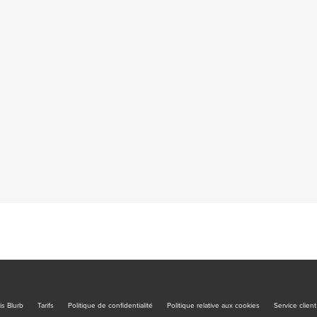
is Blurb
Tarifs
Politique de confidentialité
Politique relative aux cookies
Service client