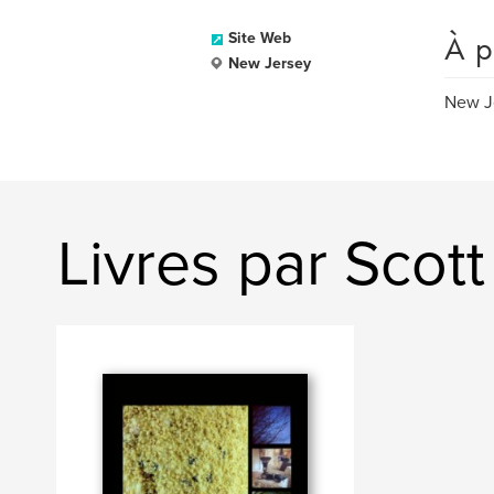
À p
Site Web
New Jersey
New J
Livres par Scot