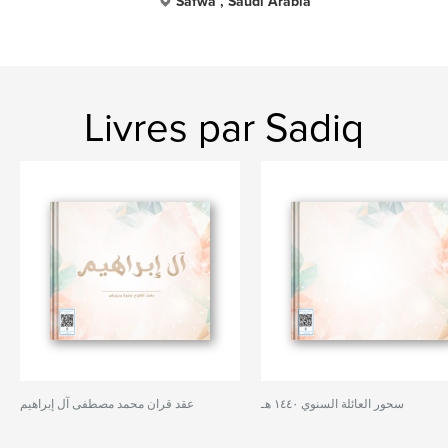
Safwa , Saudi Arabia
Livres par Sadiq
سحور العائلة السنوي ١٤٤٠ هـ
عقد قران محمد مصطفى آل إبراهيم