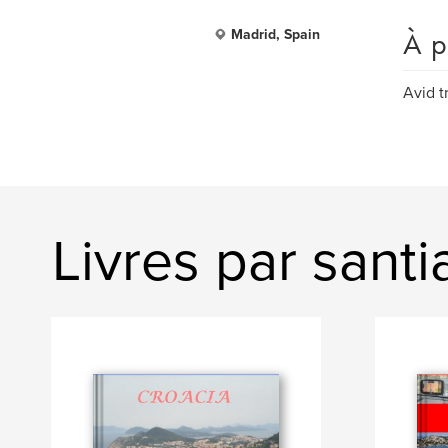
À p
Madrid, Spain
Avid t
Livres par sant