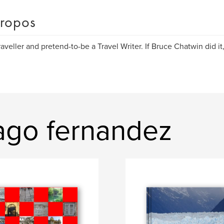
ropos
raveller and pretend-to-be a Travel Writer. If Bruce Chatwin did i
iago fernandez