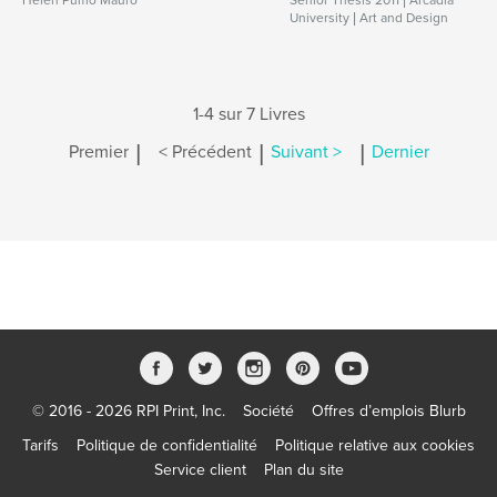
Helen Pumo Mauro
Senior Thesis 2011 | Arcadia
University | Art and Design
1-4 sur 7 Livres
|
|
|
Premier
< Précédent
Suivant >
Dernier
© 2016 - 2026 RPI Print, Inc.
Société
Offres d’emplois Blurb
Tarifs
Politique de confidentialité
Politique relative aux cookies
Service client
Plan du site