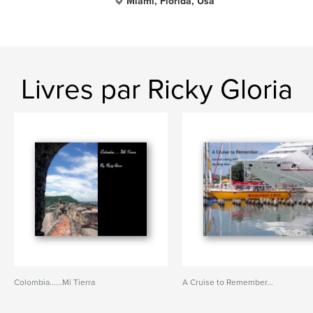
Miami, Florida, Usa
Livres par Ricky Gloria
Colombia......Mi Tierra
A Cruise to Remember...