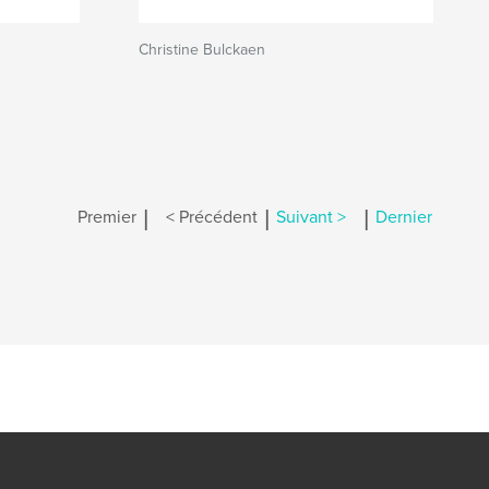
Christine Bulckaen
|
|
|
Premier
< Précédent
Suivant >
Dernier