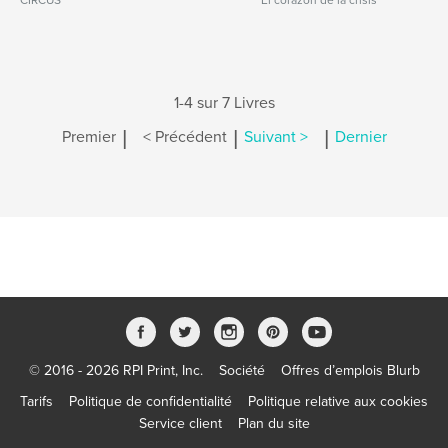
CIRCUS
El corazón de la crisis
1-4 sur 7 Livres
|
|
|
Premier
< Précédent
Suivant >
Dernier
© 2016 - 2026 RPI Print, Inc.
Société
Offres d’emplois Blurb
Tarifs
Politique de confidentialité
Politique relative aux cookies
Service client
Plan du site