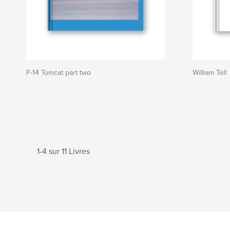
F-14 Tomcat part two
William Tell
1-4 sur 11 Livres