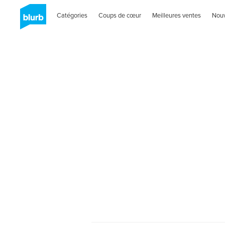
Catégories
Coups de cœur
Meilleures ventes
Nou