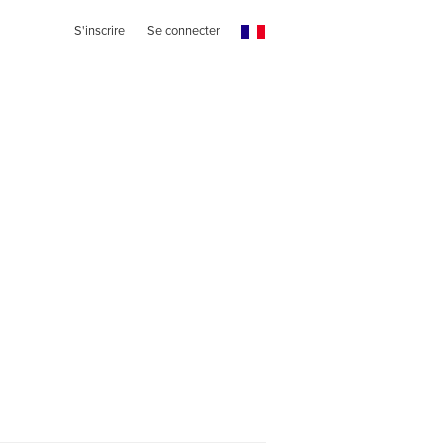
S'inscrire
Se connecter