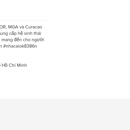
COR, MGA và Curacao
ng cấp hệ sinh thái
số, mang đến cho người
6n #nhacaiok8386n
ố Hồ Chí Minh