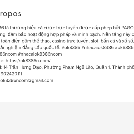
ropos
6 là thương hiệu cá cược trực tuyến được cấp phép bởi PAG
g, đảm bảo hoạt động hợp pháp và minh bạch. Nền tảng này cu
rí toàn diện gồm thể thao, casino trực tuyến, slot, bắn cá và xổ 
trải nghiệm đẳng cấp quốc tế. #ok8386 #nhacaiok8386 #ok838
86ncom #nhacaiok8386ncom
e: https://ok8386n.com/
hỉ: 14 Trần Hưng Đạo, Phường Phạm Ngũ Lão, Quận 1, Thành ph
0902420111
: ok8386ncom@gmail.com