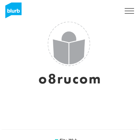
S'inscrire
o8rucom