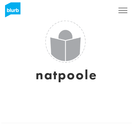
S'inscrire
natpoole