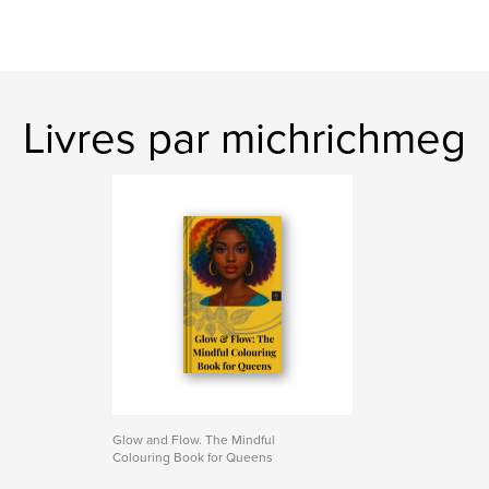
Livres par michrichmeg
Glow and Flow. The Mindful
Colouring Book for Queens