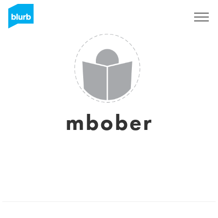
S'inscrire
mbober