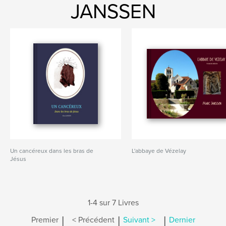
JANSSEN
Un cancéreux dans les bras de
L'abbaye de Vézelay
Jésus
1-4 sur 7 Livres
|
|
|
Premier
< Précédent
Suivant >
Dernier