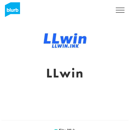
S'inscrire
LLwin