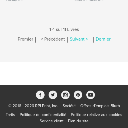
Twenty Ten
Mara and Jana Wed
1-4 sur 11 Livres
|
|
|
Premier
< Précédent
Suivant >
Dernier
© 2016 - 2026 RPI Print, Inc.
Société
Offres d’emplois Blurb
Tarifs
Politique de confidentialité
Politique relative aux cookies
Service client
Plan du site