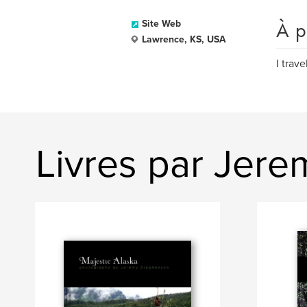
À p
Site Web
Lawrence, KS, USA
I trav
Livres par Jer