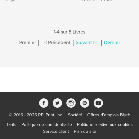
http//:...
S E D I M E N T A R Y
1-4 sur 8 Livres
|
|
|
Premier
< Précédent
Suivant >
Dernier
© 2016 - 2026 RPI Print, Inc.
Société
Offres d’emplois Blurb
Tarifs
Politique de confidentialité
Politique relative aux cookies
Service client
Plan du site