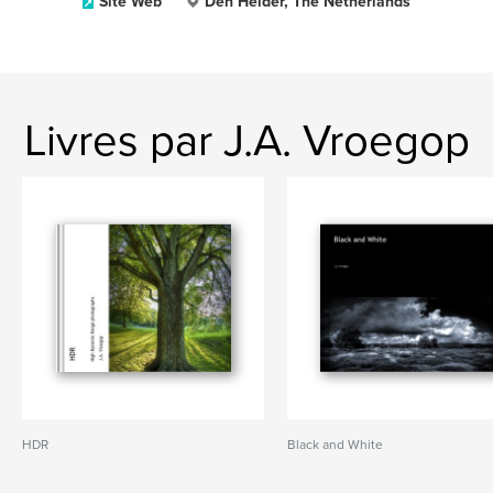
Site Web
Den Helder, The Netherlands
Livres par J.A. Vroegop
HDR
Black and White