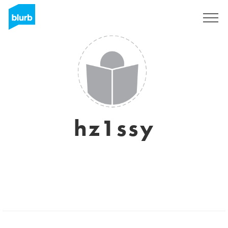
S'inscrire
hz1ssy