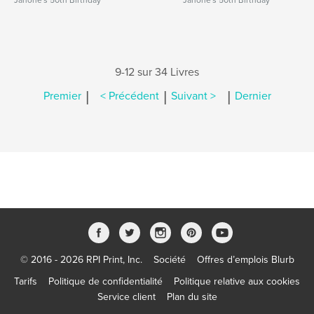
Janone's 50th Birthday
Janone's 50th Birthday
9-12 sur 34 Livres
|
|
|
Premier
< Précédent
Suivant >
Dernier
© 2016 - 2026 RPI Print, Inc.
Société
Offres d’emplois Blurb
Tarifs
Politique de confidentialité
Politique relative aux cookies
Service client
Plan du site