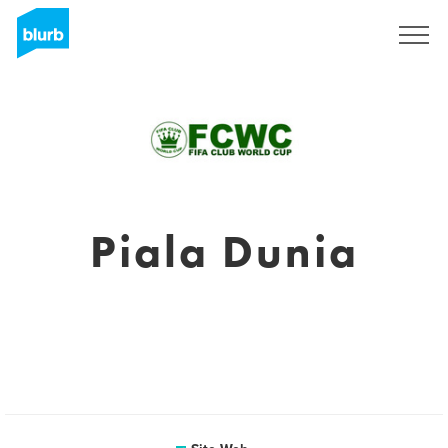
S'inscrire
Piala Dunia