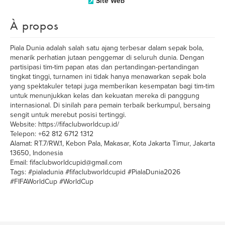
Site Web
À propos
Piala Dunia adalah salah satu ajang terbesar dalam sepak bola,
menarik perhatian jutaan penggemar di seluruh dunia. Dengan
partisipasi tim-tim papan atas dan pertandingan-pertandingan
tingkat tinggi, turnamen ini tidak hanya menawarkan sepak bola
yang spektakuler tetapi juga memberikan kesempatan bagi tim-tim
untuk menunjukkan kelas dan kekuatan mereka di panggung
internasional. Di sinilah para pemain terbaik berkumpul, bersaing
sengit untuk merebut posisi tertinggi.
Website: https://fifaclubworldcup.id/
Telepon: +62 812 6712 1312
Alamat: RT.7/RW.1, Kebon Pala, Makasar, Kota Jakarta Timur, Jakarta
13650, Indonesia
Email: fifaclubworldcupid@gmail.com
Tags: #pialadunia #fifaclubworldcupid #PialaDunia2026
#FIFAWorldCup #WorldCup