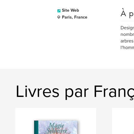
À p
Site Web
Paris, France
Design
nombre
arbres
l'homm
Livres par Franç