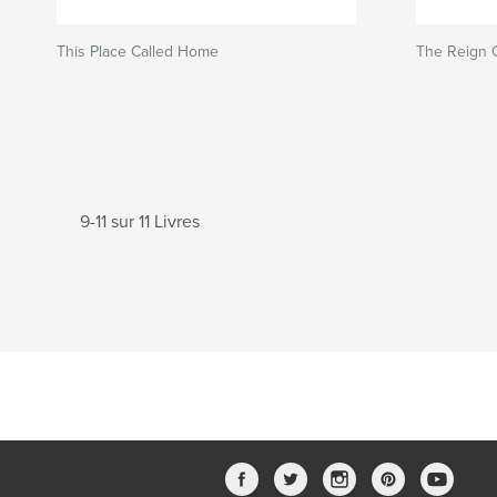
This Place Called Home
The Reign 
9-11 sur 11 Livres