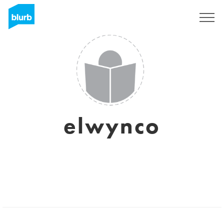
S'inscrire
elwynco