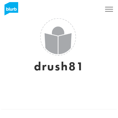
S'inscrire
drush81