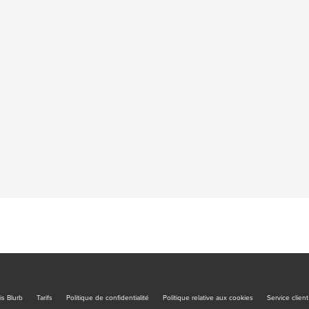
is Blurb
Tarifs
Politique de confidentialité
Politique relative aux cookies
Service client