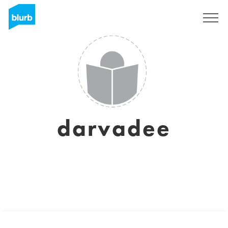
S'inscrire
darvadee