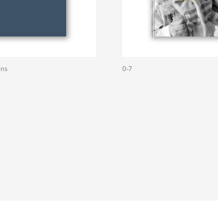
ons
0-7