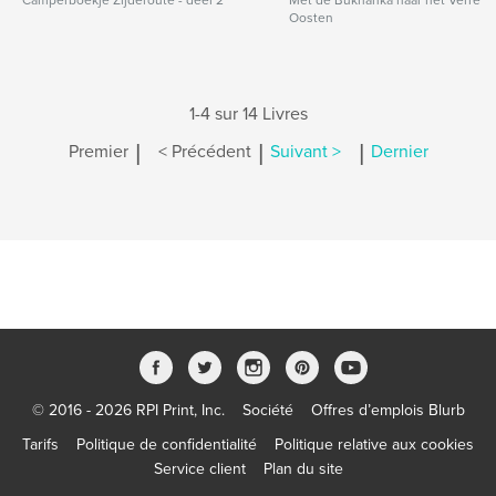
Camperboekje Zijderoute - deel 2
Met de Bukhanka naar het Verre
Oosten
1-4 sur 14 Livres
|
|
|
Premier
< Précédent
Suivant >
Dernier
© 2016 - 2026 RPI Print, Inc.
Société
Offres d’emplois Blurb
Tarifs
Politique de confidentialité
Politique relative aux cookies
Service client
Plan du site