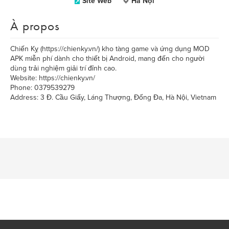
Site Web
Hà Nội
À propos
​Chiến Kỵ (https://chienky.vn/) kho tàng game và ứng dụng MOD
APK miễn phí dành cho thiết bị Android, mang đến cho người
dùng trải nghiệm giải trí đỉnh cao.
Website: https://chienky.vn/
Phone: 0379539279
Address: 3 Đ. Cầu Giấy, Láng Thượng, Đống Đa, Hà Nội, Vietnam